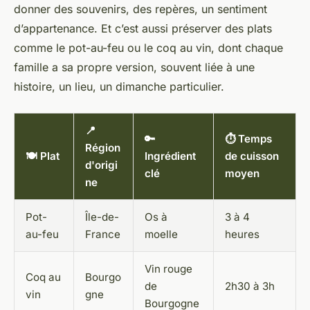
donner des souvenirs, des repères, un sentiment
d’appartenance. Et c’est aussi préserver des plats
comme le pot-au-feu ou le coq au vin, dont chaque
famille a sa propre version, souvent liée à une
histoire, un lieu, un dimanche particulier.
📍
🔑
⏱️ Temps
Région
🍽️ Plat
Ingrédient
de cuisson
d'origi
clé
moyen
ne
Pot-
Île-de-
Os à
3 à 4
au-feu
France
moelle
heures
Vin rouge
Coq au
Bourgo
de
2h30 à 3h
vin
gne
Bourgogne