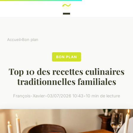
Accueil
›
Bon plan
BON PLAN
Top 10 des recettes culinaires
traditionnelles familiales
François-Xavier
•
03/07/2026 10:43
•
10 min de lecture