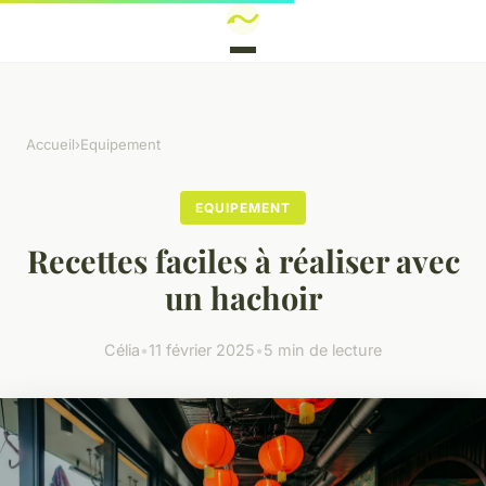
Accueil
›
Equipement
EQUIPEMENT
Recettes faciles à réaliser avec
un hachoir
Célia
•
11 février 2025
•
5 min de lecture