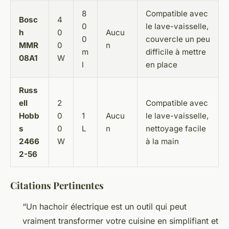
8
Compatible avec
Bosc
4
0
le lave-vaisselle,
h
0
Aucu
0
couvercle un peu
MMR
0
n
m
difficile à mettre
08A1
W
l
en place
Russ
ell
2
Compatible avec
Hobb
0
1
Aucu
le lave-vaisselle,
s
0
L
n
nettoyage facile
2466
W
à la main
2-56
Citations Pertinentes
“Un hachoir électrique est un outil qui peut
vraiment transformer votre cuisine en simplifiant et