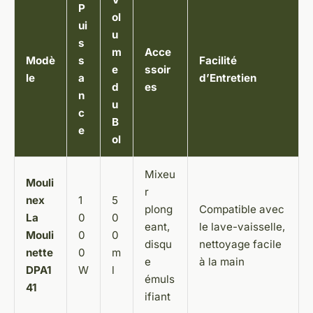
P
ol
ui
u
s
m
Acce
Modè
s
Facilité
e
ssoir
le
a
d’Entretien
d
es
n
u
c
B
e
ol
Mixeu
Mouli
r
nex
1
5
plong
Compatible avec
La
0
0
eant,
le lave-vaisselle,
Mouli
0
0
disqu
nettoyage facile
nette
0
m
e
à la main
DPA1
W
l
émuls
41
ifiant