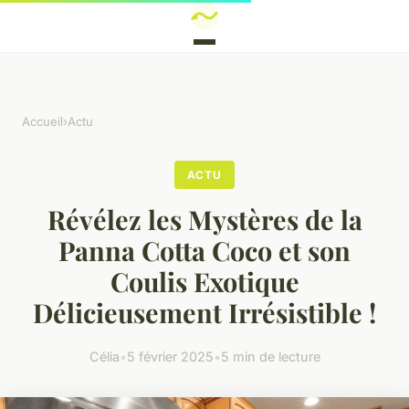
Accueil
›
Actu
ACTU
Révélez les Mystères de la
Panna Cotta Coco et son
Coulis Exotique
Délicieusement Irrésistible !
Célia
•
5 février 2025
•
5 min de lecture